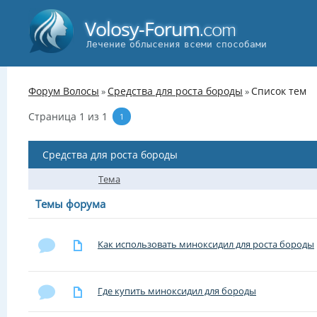
Volosy-Forum
.com
Лечение облысения всеми способами
Форум Волосы
Средства для роста бороды
Список тем
»
»
Страница
1
из
1
1
Средства для роста бороды
Тема
Темы форума
Как использовать миноксидил для роста бороды
Где купить миноксидил для бороды